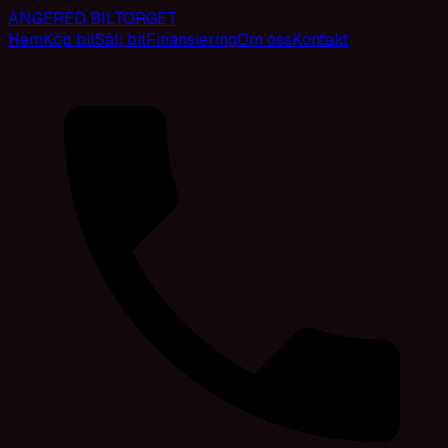
ANGERED BILTORGET
Hem
Köp bil
Sälj bil
Finansiering
Om oss
Kontakt