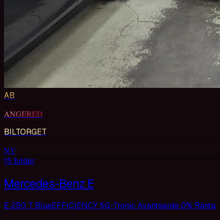
AB
ANGERED
BILTORGET
NY
15
bilder
Mercedes-Benz E
E 250 T BlueEFFICIENCY 5G-Tronic Avantgarde 0% Ränta