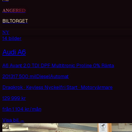
ANGERED
BILTORGET
NY
14
bilder
Audi A6
A6 Avant 2.0 TDI DPF Multitronic Proline 0% Ränta
2013
17 500 mil
Diesel
Automat
Dragkrok · Keyless Nyckelfri Start · Motorvärmare
129 999 kr
från
1 104 kr
/mån
Visa bil
→