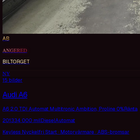
AB
ANGERED
BILTORGET
NY
15
bilder
Audi A6
A6 2.0 TDI Automat Multitronic Ambition, Proline 0%Ränta
2013
34 000 mil
Diesel
Automat
Keyless Nyckelfri Start · Motorvärmare · ABS-bromsar