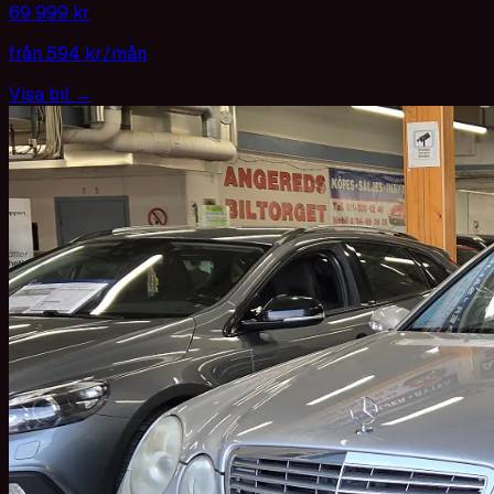
69 999 kr
från
594 kr
/mån
Visa bil
→