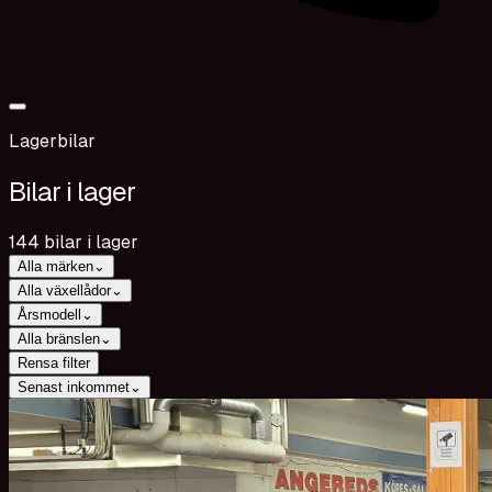
Lagerbilar
Bilar i lager
144 bilar i lager
Alla märken
⌄
Alla växellådor
⌄
Årsmodell
⌄
Alla bränslen
⌄
Rensa filter
Senast inkommet
⌄