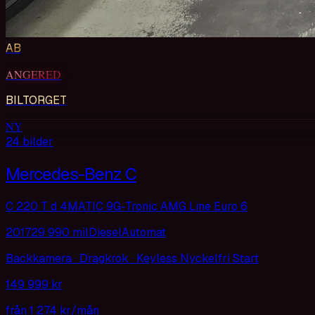
AB
ANGERED
BILTORGET
NY
24
bilder
Mercedes-Benz C
C 220 T d 4MATIC 9G-Tronic AMG Line Euro 6
2017
29 990 mil
Diesel
Automat
Backkamera · Dragkrok · Keyless Nyckelfri Start
149 999 kr
från
1 274 kr
/mån