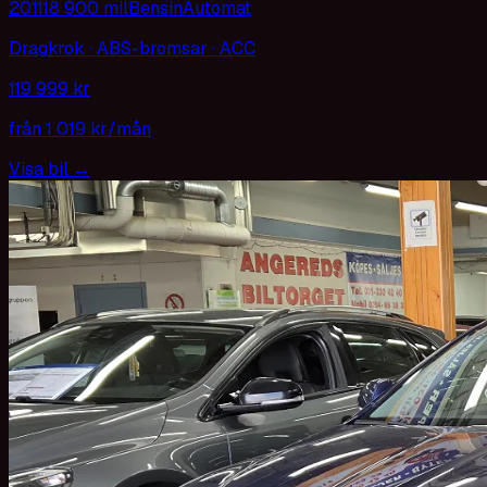
2011
18 900 mil
Bensin
Automat
Dragkrok · ABS-bromsar · ACC
119 999 kr
från
1 019 kr
/mån
Visa bil
→