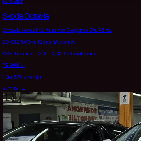
14
bilder
Skoda Octavia
Octavia Kombi 1.8 Automat Elegance 0% Ränta
2010
12 500 mil
Bensin
Automat
ABS-bromsar · ACC · ACC 2 klimatzoner
79 999 kr
från
679 kr
/mån
Visa bil
→