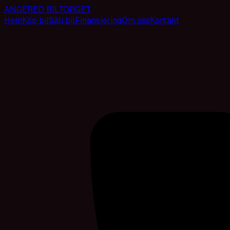
ANGERED BILTORGET
Hem
Köp bil
Sälj bil
Finansiering
Om oss
Kontakt