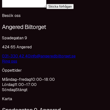
Skicka förfrågan
Besök oss
Angered Biltorget
Spadegatan 9
424 65 Angered
031-330 42 40
info@angeredbiltorget.se
Ring oss
Öppettider
Måndag–fredag
10:00–18:00
Lördag
11:00–17:00
Söndag
Stängt
Karta