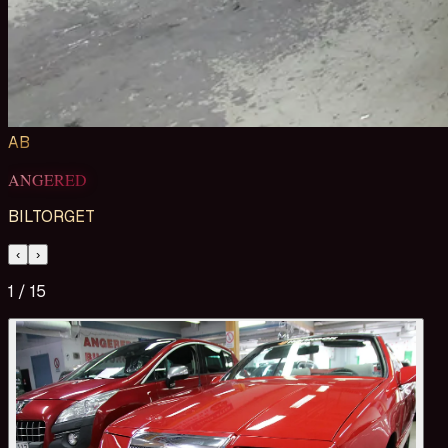
AB
ANGERED
BILTORGET
‹
›
1
/
15