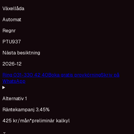
Växellåda
Automat
Regnr
PTU937
Nästa besiktning
2026-12
Ring 031-330 42 40
Boka gratis provkörning
Skriv på
WhatsApp
Alternativ 1
Räntekampanj 3,45%
425 kr
/mån*
preliminär kalkyl
⌄