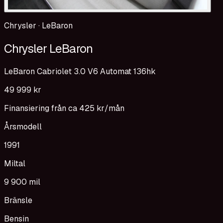
Chrysler
·
LeBaron
Chrysler LeBaron
LeBaron Cabriolet 3.0 V6 Automat 136hk
49 999 kr
Finansiering från ca
425 kr
/mån
Årsmodell
1991
Miltal
9 900 mil
Bränsle
Bensin