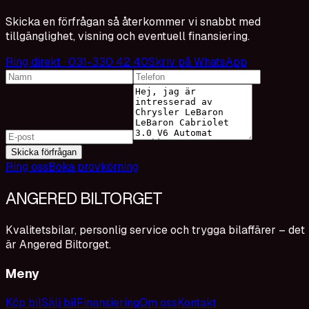
Skicka en förfrågan så återkommer vi snabbt med
tillgänglighet, visning och eventuell finansiering.
Ring direkt · 031-330 42 40
Skriv på WhatsApp
Skicka förfrågan
Ring oss
Boka provkörning
ANGERED BILTORGET
Kvalitetsbilar, personlig service och trygga bilaffärer – det
är Angered Biltorget.
Meny
Köp bil
Sälj bil
Finansiering
Om oss
Kontakt