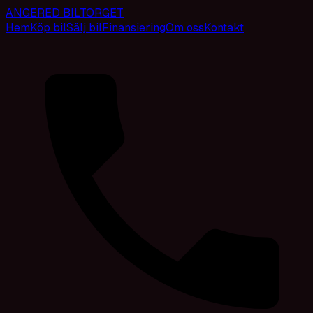
ANGERED BILTORGET
Hem
Köp bil
Sälj bil
Finansiering
Om oss
Kontakt