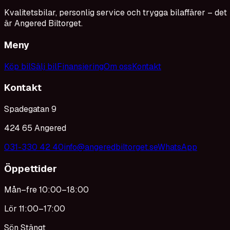
Kvalitetsbilar, personlig service och trygga bilaffärer – det
är Angered Biltorget.
Meny
Köp bil
Sälj bil
Finansiering
Om oss
Kontakt
Kontakt
Spadegatan 9
424 65 Angered
031-330 42 40
info@angeredbiltorget.se
WhatsApp
Öppettider
Mån–fre 10:00–18:00
Lör 11:00–17:00
Sön Stängt