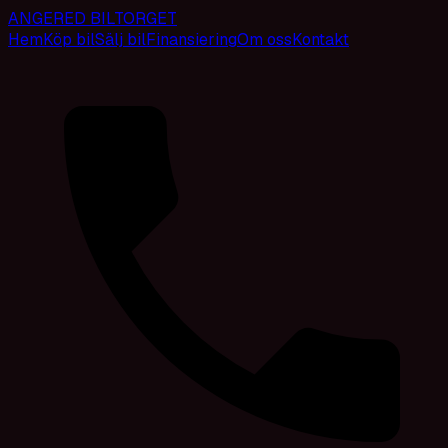
ANGERED BILTORGET
Hem
Köp bil
Sälj bil
Finansiering
Om oss
Kontakt