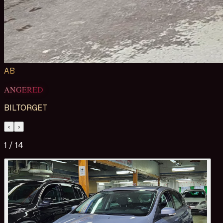
AB
ANGERED
BILTORGET
‹
›
1
/
14