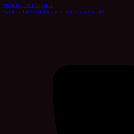
ANGERED BILTORGET
Hem
Köp bil
Sälj bil
Finansiering
Om oss
Kontakt