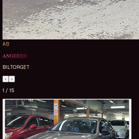
AB
ANGERED
BILTORGET
‹
›
1
/
15