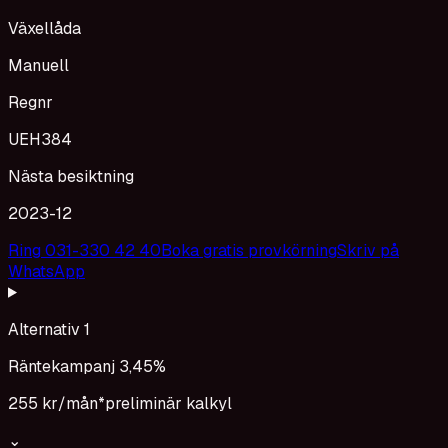
Växellåda
Manuell
Regnr
UEH384
Nästa besiktning
2023-12
Ring 031-330 42 40
Boka gratis provkörning
Skriv på
WhatsApp
Alternativ 1
Räntekampanj 3,45%
255 kr
/mån*
preliminär kalkyl
⌄