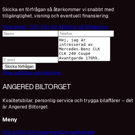
Skicka en förfrågan så återkommer vi snabbt med
tillgänglighet, visning och eventuell finansiering.
Ring direkt · 031-330 42 40
Skriv på WhatsApp
Skicka förfrågan
Ring oss
Boka provkörning
ANGERED BILTORGET
Kvalitetsbilar, personlig service och trygga bilaffärer – det
är Angered Biltorget.
Meny
Köp bil
Sälj bil
Finansiering
Om oss
Kontakt