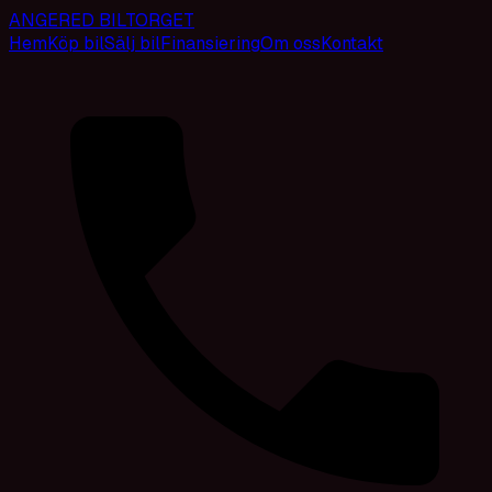
ANGERED BILTORGET
Hem
Köp bil
Sälj bil
Finansiering
Om oss
Kontakt