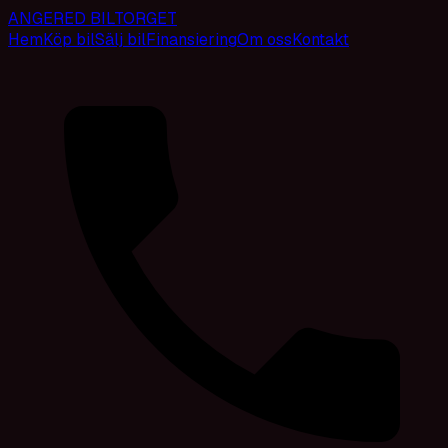
ANGERED BILTORGET
Hem
Köp bil
Sälj bil
Finansiering
Om oss
Kontakt