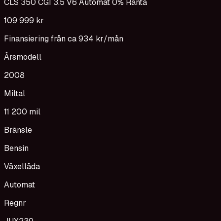
CLS 350 CGI 3.5 V6 Automat 0% Ränta
109 999 kr
Finansiering från ca
934 kr
/mån
Årsmodell
2008
Miltal
11 200 mil
Bränsle
Bensin
Växellåda
Automat
Regnr