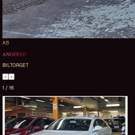
AB
ANGERED
BILTORGET
‹
›
1
/
16