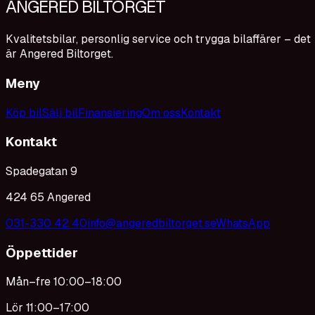
ANGERED BILTORGET
Kvalitetsbilar, personlig service och trygga bilaffärer – det
är Angered Biltorget.
Meny
Köp bil
Sälj bil
Finansiering
Om oss
Kontakt
Kontakt
Spadegatan 9
424 65 Angered
031-330 42 40
info@angeredbiltorget.se
WhatsApp
Öppettider
Mån–fre 10:00–18:00
Lör 11:00–17:00