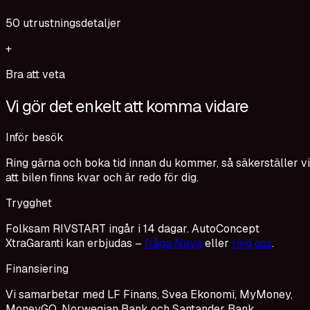
50
utrustningsdetaljer
+
Bra att veta
Vi gör det enkelt att komma vidare
Inför besök
Ring gärna och boka tid innan du kommer, så säkerställer vi
att bilen finns kvar och är redo för dig.
Trygghet
Folksam RIVSTART ingår i 14 dagar. AutoConcept
XtraGaranti kan erbjudas –
fråga Naya
eller
ring oss
.
Finansiering
Vi samarbetar med LF Finans, Svea Ekonomi, MyMoney,
MoneyGO, Norwegian Bank och Santander Bank.