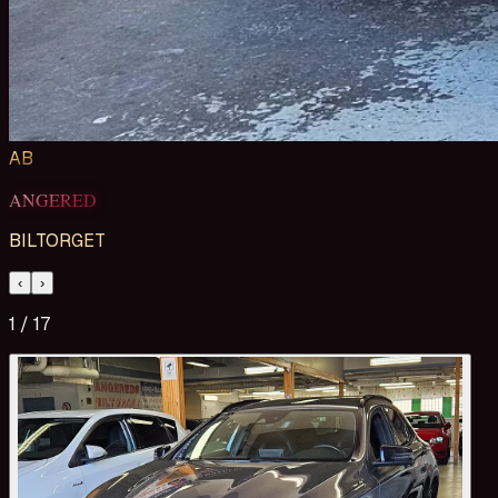
AB
ANGERED
BILTORGET
‹
›
1
/
17