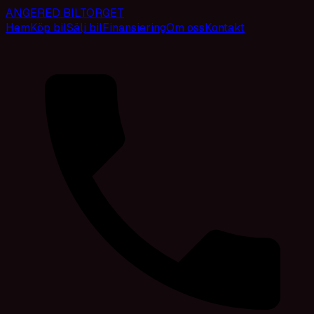
ANGERED BILTORGET
Hem
Köp bil
Sälj bil
Finansiering
Om oss
Kontakt