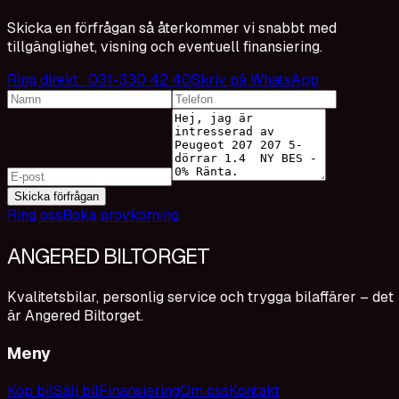
Skicka en förfrågan så återkommer vi snabbt med
tillgänglighet, visning och eventuell finansiering.
Ring direkt · 031-330 42 40
Skriv på WhatsApp
Skicka förfrågan
Ring oss
Boka provkörning
ANGERED BILTORGET
Kvalitetsbilar, personlig service och trygga bilaffärer – det
är Angered Biltorget.
Meny
Köp bil
Sälj bil
Finansiering
Om oss
Kontakt