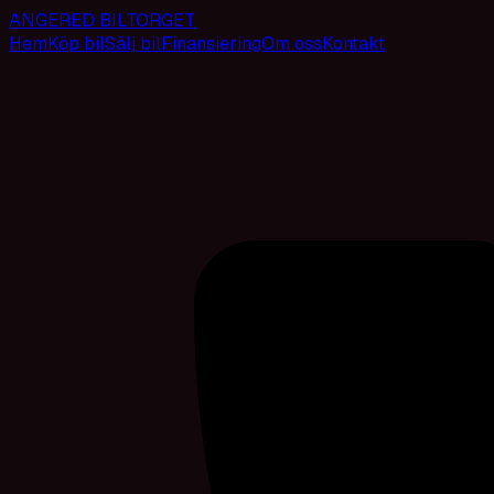
ANGERED BILTORGET
Hem
Köp bil
Sälj bil
Finansiering
Om oss
Kontakt