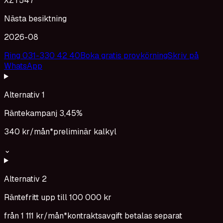
XZT547
Nästa besiktning
2026-08
Ring 031-330 42 40
Boka gratis provkörning
Skriv på
WhatsApp
Alternativ 1
Räntekampanj 3,45%
340 kr
/mån*
preliminär kalkyl
⌄
Alternativ 2
Räntefritt upp till 100 000 kr
från
1 111 kr
/mån*
kontraktsavgift betalas separat