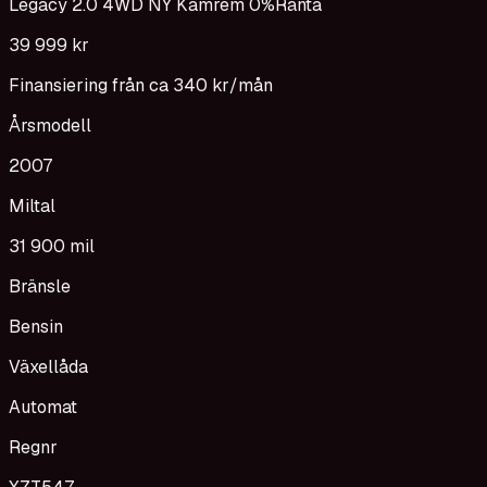
Legacy 2.0 4WD NY Kamrem 0%Ränta
39 999 kr
Finansiering från ca
340 kr
/mån
Årsmodell
2007
Miltal
31 900 mil
Bränsle
Bensin
Växellåda
Automat
Regnr