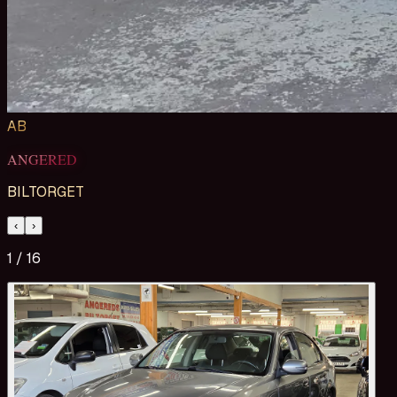
AB
ANGERED
BILTORGET
‹
›
1
/
16