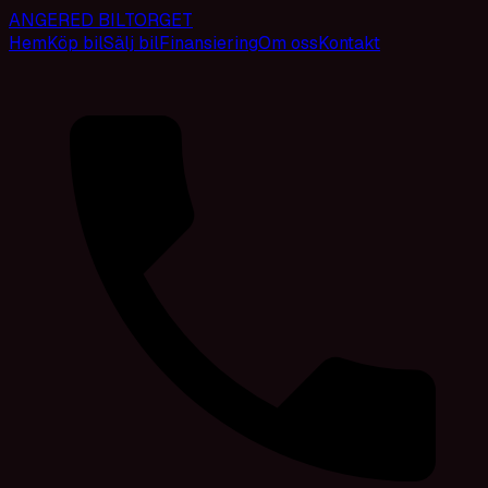
ANGERED BILTORGET
Hem
Köp bil
Sälj bil
Finansiering
Om oss
Kontakt