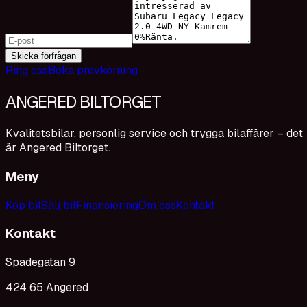
Skicka förfrågan
Ring oss
Boka provkörning
ANGERED BILTORGET
Kvalitetsbilar, personlig service och trygga bilaffärer – det
är Angered Biltorget.
Meny
Köp bil
Sälj bil
Finansiering
Om oss
Kontakt
Kontakt
Spadegatan 9
424 65 Angered