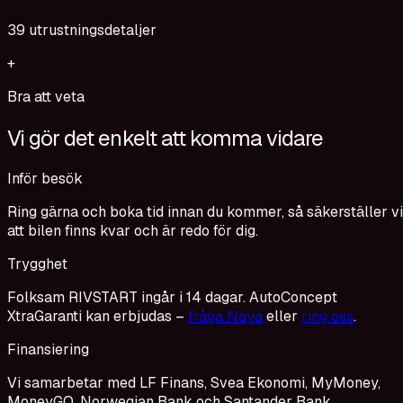
39
utrustningsdetaljer
+
Bra att veta
Vi gör det enkelt att komma vidare
Inför besök
Ring gärna och boka tid innan du kommer, så säkerställer vi
att bilen finns kvar och är redo för dig.
Trygghet
Folksam RIVSTART ingår i 14 dagar. AutoConcept
XtraGaranti kan erbjudas –
fråga Naya
eller
ring oss
.
Finansiering
Vi samarbetar med LF Finans, Svea Ekonomi, MyMoney,
MoneyGO, Norwegian Bank och Santander Bank.