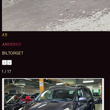
AB
ANGERED
BILTORGET
‹
›
1
/
17