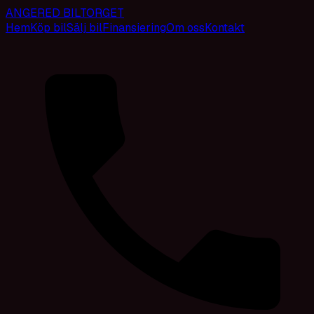
ANGERED BILTORGET
Hem
Köp bil
Sälj bil
Finansiering
Om oss
Kontakt