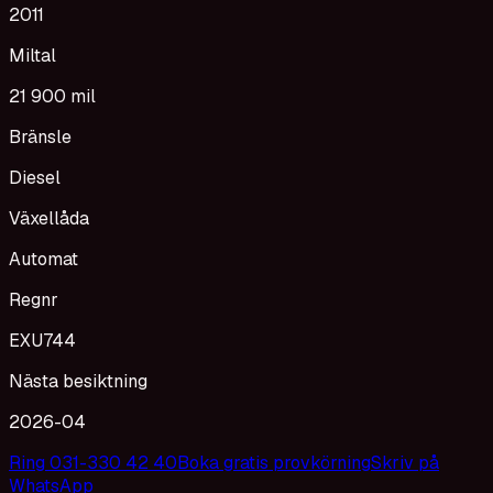
2011
Miltal
21 900 mil
Bränsle
Diesel
Växellåda
Automat
Regnr
EXU744
Nästa besiktning
2026-04
Ring 031-330 42 40
Boka gratis provkörning
Skriv på
WhatsApp