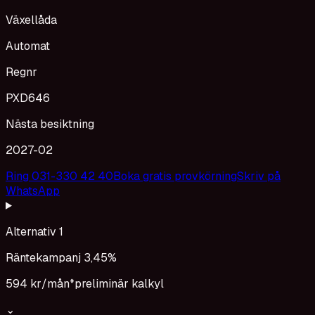
Växellåda
Automat
Regnr
PXD646
Nästa besiktning
2027-02
Ring 031-330 42 40
Boka gratis provkörning
Skriv på
WhatsApp
Alternativ 1
Räntekampanj 3,45%
594 kr
/mån*
preliminär kalkyl
⌄