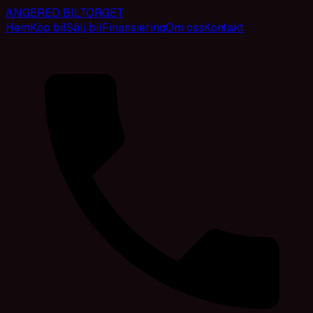
ANGERED BILTORGET
Hem
Köp bil
Sälj bil
Finansiering
Om oss
Kontakt