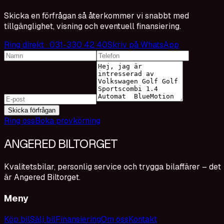
Skicka en förfrågan så återkommer vi snabbt med
tillgänglighet, visning och eventuell finansiering.
Ring direkt · 031-330 42 40
Skriv på WhatsApp
Skicka förfrågan
Ring oss
Boka provkörning
ANGERED BILTORGET
Kvalitetsbilar, personlig service och trygga bilaffärer – det
är Angered Biltorget.
Meny
Köp bil
Sälj bil
Finansiering
Om oss
Kontakt