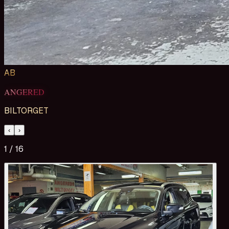
AB
ANGERED
BILTORGET
‹
›
1
/
16