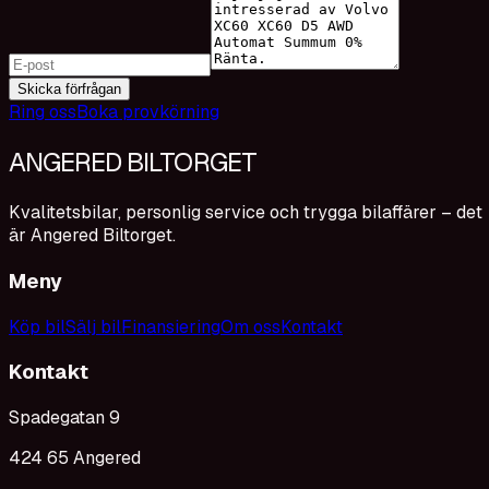
Skicka förfrågan
Ring oss
Boka provkörning
ANGERED BILTORGET
Kvalitetsbilar, personlig service och trygga bilaffärer – det
är Angered Biltorget.
Meny
Köp bil
Sälj bil
Finansiering
Om oss
Kontakt
Kontakt
Spadegatan 9
424 65 Angered