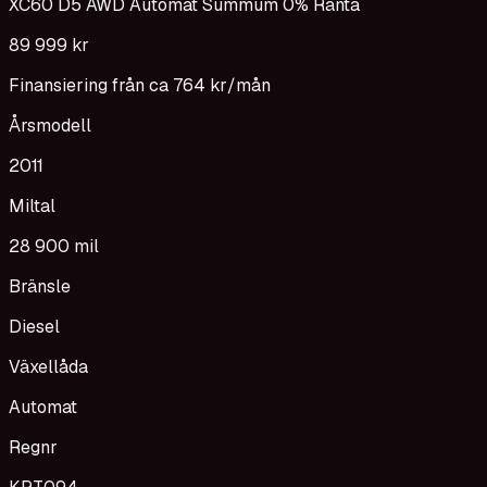
XC60 D5 AWD Automat Summum 0% Ränta
89 999 kr
Finansiering från ca
764 kr
/mån
Årsmodell
2011
Miltal
28 900 mil
Bränsle
Diesel
Växellåda
Automat
Regnr