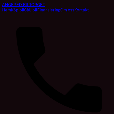
ANGERED BILTORGET
Hem
Köp bil
Sälj bil
Finansiering
Om oss
Kontakt